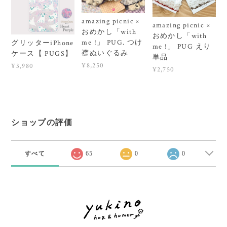
amazing picnic ×
amazing picnic ×
おめかし「with
おめかし「with
me !」 PUG. つけ
グリッターiPhone
me !」 PUG えり
襟ぬいぐるみ
ケース【 PUGS】
単品
¥8,250
¥3,980
¥2,750
ショップの評価
すべて
65
0
0