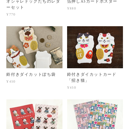
オシャレドッグたちのレタ
箔押しA5カードポスター
ーセット
¥880
¥770
鈴付きダイカットぽち袋
鈴付きダイカットカード
「招き猫」
¥450
¥450