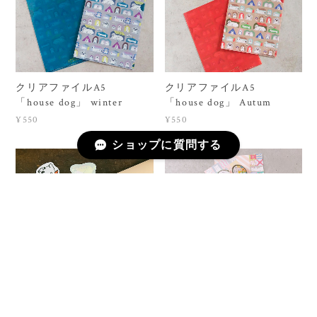
クリアファイルA5
クリアファイルA5
「house dog」 winter
「house dog」 Autum
¥550
¥550
ショップに質問する
マスキングテープ
yukino ステッカー
15mm「gift dogs」
¥440
¥605