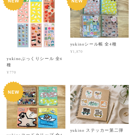
yukinoシール帳 全4種
¥1,870
yukinoぷっくりシール 全6
種
¥770
yukino ステッカー第二弾