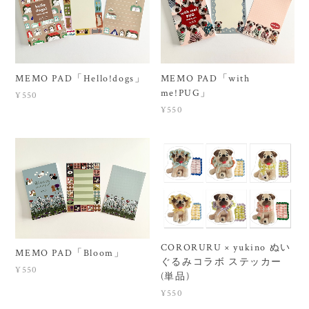
MEMO PAD「Hello!dogs」
MEMO PAD「with
me!PUG」
¥550
¥550
CORORURU × yukino ぬい
MEMO PAD「Bloom」
ぐるみコラボ ステッカー
¥550
(単品)
¥550