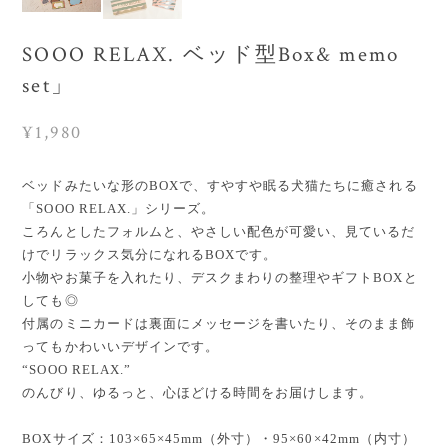
SOOO RELAX. ベッド型Box& memo
set」
¥1,980
ベッドみたいな形のBOXで、すやすや眠る犬猫たちに癒される
「SOOO RELAX.」シリーズ。
ころんとしたフォルムと、やさしい配色が可愛い、見ているだ
けでリラックス気分になれるBOXです。
小物やお菓子を入れたり、デスクまわりの整理やギフトBOXと
しても◎
付属のミニカードは裏面にメッセージを書いたり、そのまま飾
ってもかわいいデザインです。
“SOOO RELAX.”
のんびり、ゆるっと、心ほどける時間をお届けします。
BOXサイズ：103×65×45mm（外寸）・95×60×42mm（内寸）