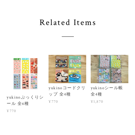
Related Items
yukinoコードクリ
yukinoシール帳
ップ 全4種
全4種
yukinoぷっくりシ
¥770
¥1,870
ール 全6種
¥770