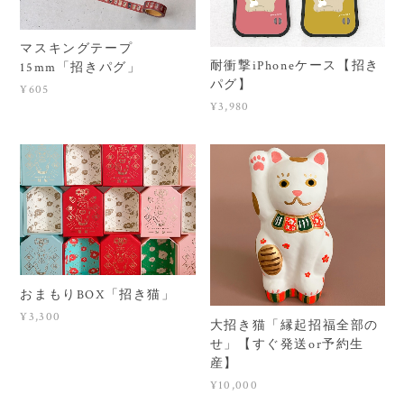
マスキングテープ
耐衝撃iPhoneケース【招き
15mm「招きパグ」
パグ】
¥605
¥3,980
おまもりBOX「招き猫」
¥3,300
大招き猫「縁起招福全部の
せ」【すぐ発送or予約生
産】
¥10,000