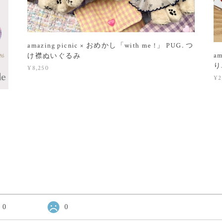
amazing picnic × おめかし「with me !」 PUG. つ
a
け襟ぬいぐるみ
り
¥8,250
¥2
0
0