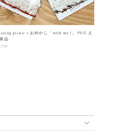
mazing picnic × おめかし「with me !」 PUG え
単品
,750