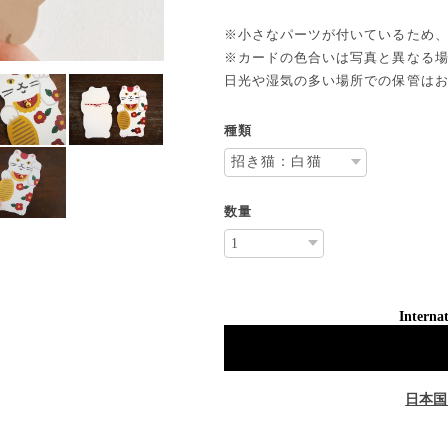
※小さなパーツが付いているため
※カードの色合いは写真と異なる
日光や湿気の多い場所での保管は
種類
数量
Internat
日本国