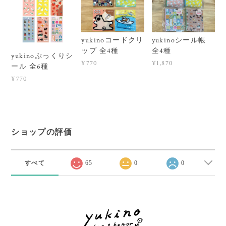
yukinoコードクリ
yukinoシール帳
ップ 全4種
全4種
yukinoぷっくりシ
¥770
¥1,870
ール 全6種
¥770
ショップの評価
すべて
65
0
0