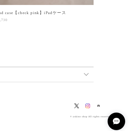
Pad case【check pink】iPadケース
,730
© yukino shop All rights reserved.