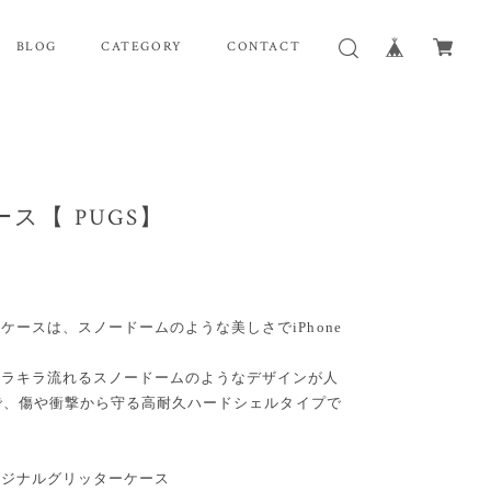
BLOG
CATEGORY
CONTACT
ース【 PUGS】
ースは、スノードームのような美しさでiPhone
キラキラ流れるスノードームのようなデザインが人
群で、傷や衝撃から守る高耐久ハードシェルタイプで
リジナルグリッターケース