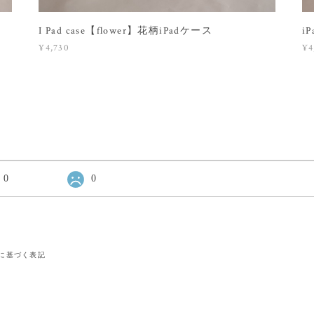
I Pad case【flower】花柄iPadケース
i
¥4,730
¥4
0
0
に基づく表記