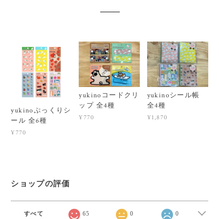
yukinoコードクリ
yukinoシール帳
ップ 全4種
全4種
yukinoぷっくりシ
¥770
¥1,870
ール 全6種
¥770
ショップの評価
すべて
65
0
0