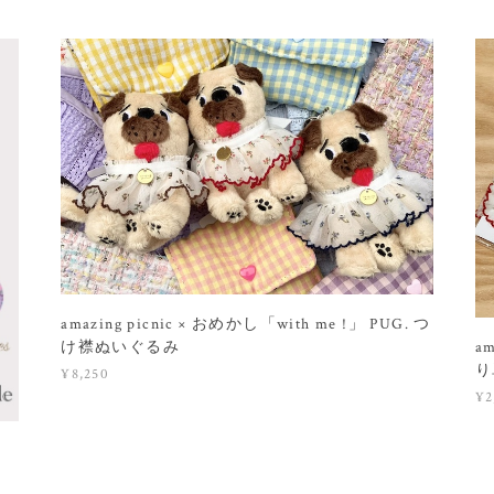
amazing picnic × おめかし「with me !」 PUG. つ
a
け襟ぬいぐるみ
り
¥8,250
¥2