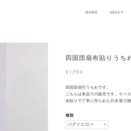
HOME
ABOUT
四国団扇布貼りうち
¥1,980
四国団扇竹うちわです。
こちらは単品での販売です。ケー
布貼りで丁寧に作られた日本製で
種類