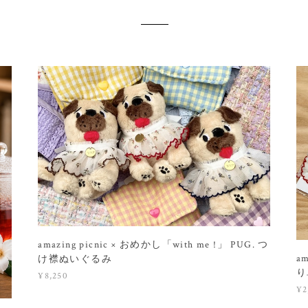
amazing picnic × おめかし「with me !」 PUG. つ
a
け襟ぬいぐるみ
り
¥8,250
¥2