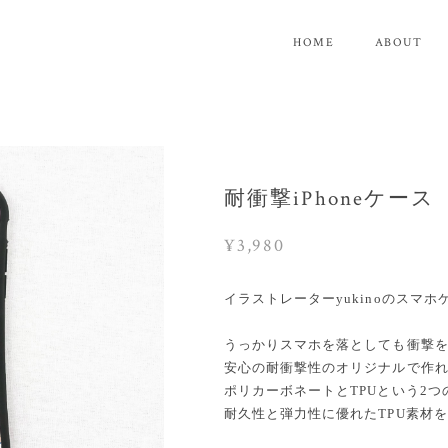
HOME
ABOUT
耐衝撃iPhoneケース【H
¥3,980
イラストレーターyukinoのスマ
うっかりスマホを落としても衝撃
安心の耐衝撃性のオリジナルで作
ポリカーボネートとTPUという2
耐久性と弾力性に優れたTPU素材