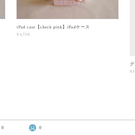
iPad case【check pink】iPadケース
¥4,730
グ
¥3
0
0